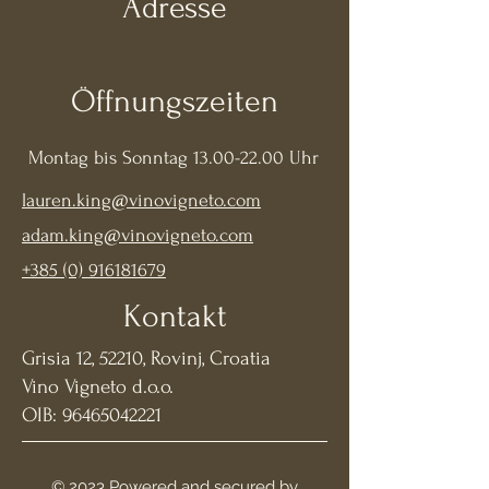
Adresse
Öffnungszeiten
Montag bis Sonntag
13.00-22.00
Uhr
lauren.king@vinovigneto.com
adam.king
@vinovigneto.com
+385 (0) 916181679
Kontakt
Grisia 12, 52210, Rovinj, Croatia
Vino Vigneto d.o.o.
OIB:
96465042221
© 2023 Powered and secured by